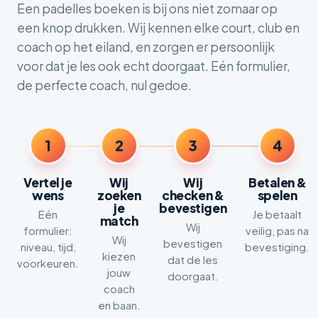
Een padelles boeken is bij ons niet zomaar op
een knop drukken. Wij kennen elke court, club en
coach op het eiland, en zorgen er persoonlijk
voor dat je les ook echt doorgaat. Eén formulier,
de perfecte coach, nul gedoe.
1
2
3
4
Vertel je
Wij
Wij
Betalen &
wens
zoeken
checken &
spelen
je
bevestigen
Eén
Je betaalt
match
Wij
formulier:
veilig, pas na
Wij
bevestigen
niveau, tijd,
bevestiging.
kiezen
dat de les
voorkeuren.
jouw
doorgaat.
coach
en baan.