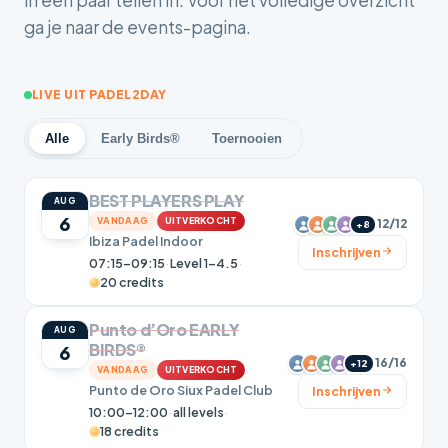
in een paar tellen in. Voor het volledige overzicht
ga je naar de events-pagina.
LIVE UIT PADEL2DAY
Alle
Early Birds®
Toernooien
BEST PLAYERS PLAY
AUG
6
VANDAAG
UITVERKOCHT
12/12
+8
Ibiza Padel Indoor
Inschrijven
07:15–09:15
·
Level 1-4.5
·
20 credits
Punto d’Oro EARLY
AUG
BIRDS®
6
16/16
+12
VANDAAG
UITVERKOCHT
Punto de Oro Siux Padel Club
Inschrijven
10:00–12:00
·
all levels
·
18 credits