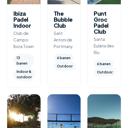
Ibiza
The
Punt
Padel
Bubble
Groc
Indoor
Club
Padel
Club
Club de
Sant
Santa
Campo ·
Antoni de
Eulària des
Ibiza Town
Portmany
Riu
13
6 banen
banen
6 banen
Outdoor
Indoor &
Outdoor
outdoor