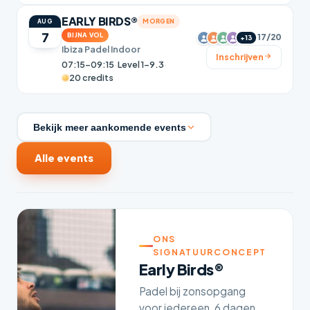
EARLY BIRDS®
MORGEN
AUG
7
BIJNA VOL
17/20
+13
Ibiza Padel Indoor
Inschrijven
07:15–09:15
·
Level 1-9.3
·
20 credits
Bekijk meer aankomende events
Alle events
ONS
SIGNATUURCONCEPT
Early Birds®
Padel bij zonsopgang
voor iedereen, 6 dagen