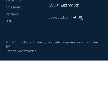
Webshop
+34 653 010 231
Ons team
Partners
gevestigd bij
B2B
© 2026 Ibiza Padel Academy
·
Website by
Rijssenbeek Producties
BV
Privacy
·
Voorwaarden