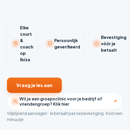
Elke
court
Bevestiging
&
Persoonlijk
vóór je
coach
geverifieerd
betaalt
op
Ibiza
Vraag je les aan
Wil je een groepsclinic voor je bedrijf of
vriendengroep? Klik hier
Vrijblijvend aanvragen · Je betaalt pas na bevestiging · Kost een
minuutje