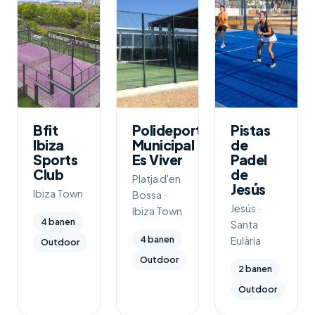
Bfit
Polideportivo
Pistas
Ibiza
Municipal
de
Sports
Es Viver
Padel
Club
de
Platja d'en
Jesús
Ibiza Town
Bossa ·
Jesús ·
Ibiza Town
4 banen
Santa
4 banen
Eulària
Outdoor
Outdoor
2 banen
Outdoor