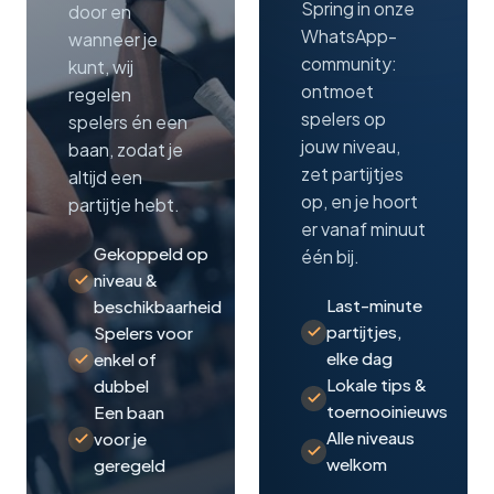
Spring in onze
door en
WhatsApp-
wanneer je
community:
kunt, wij
ontmoet
regelen
spelers op
spelers én een
jouw niveau,
baan, zodat je
zet partijtjes
altijd een
op, en je hoort
partijtje hebt.
er vanaf minuut
Gekoppeld op
één bij.
niveau &
Last-minute
beschikbaarheid
partijtjes,
Spelers voor
elke dag
enkel of
Lokale tips &
dubbel
toernooinieuws
Een baan
Alle niveaus
voor je
welkom
geregeld