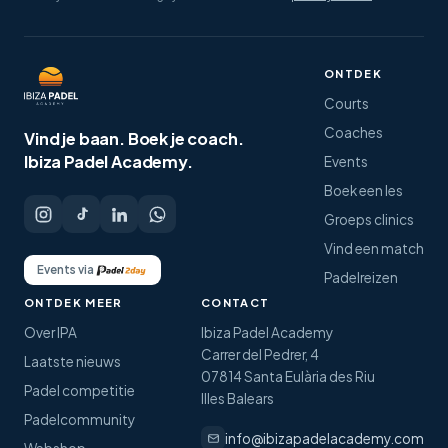
ONTDEK
Courts
Coaches
Vind je baan.
Boek je coach.
Ibiza Padel Academy.
Events
Boek een les
Groeps clinics
Vind een match
Events via
Padelreizen
ONTDEK MEER
CONTACT
Over IPA
Ibiza Padel Academy
Carrer del Pedrer, 4
Laatste nieuws
07814 Santa Eulària des Riu
Padel competitie
Illes Balears
Padelcommunity
info@ibizapadelacademy.com