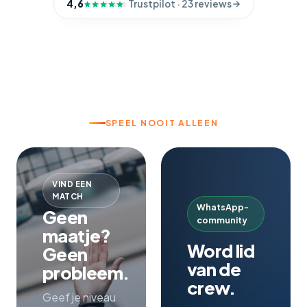
4,6
Trustpilot
· 23 reviews
SPEEL NOOIT ALLEEN
VIND EEN
MATCH
WhatsApp-
Geen
community
maatje?
Word lid
Geen
van de
probleem.
crew.
Geef je niveau