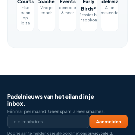
Courts
Coaches
Events
Early
Padelreizen
Elke
Vind je
Toernooien
All-in
Birds®
baan
coach
& meer
weekenden
Sessies bij
op
zonsopkomst
Ibiza
Padelnieuws van het eiland in je
inbox.
Eén mail per maand. Geen spam, alleen smashes.
Aanmelden
Door je aan te melden ga je akkoord met ons
privacybeleid
.