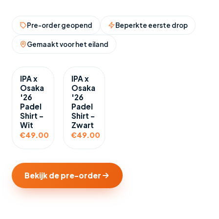
Pre-order geopend
Beperkte eerste drop
Gemaakt voor het eiland
IPA x
IPA x
Osaka
Osaka
'26
'26
Padel
Padel
Shirt -
Shirt -
Wit
Zwart
€49.00
€49.00
Bekijk de pre-order