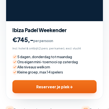
Ibiza Padel Weekender
€745,-
per persoon
Incl. hotel & ontbijt (2 pers. per kamer), excl. vlucht
5 dagen, donderdag tot maandag
Ons eigen mini-toernooi op zaterdag
Alle niveaus welkom
Kleine groep, max 14 spelers
Reserveer je plek
→