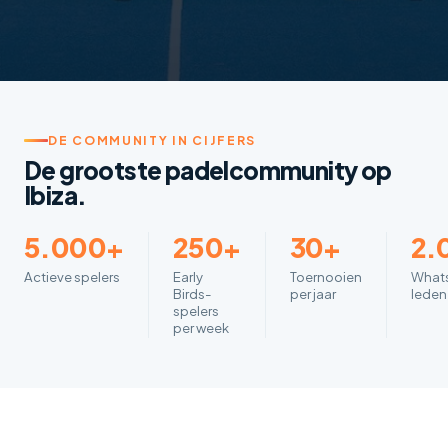
DE COMMUNITY IN CIJFERS
De grootste padelcommunity op
Ibiza.
5.000+
250+
30+
2.
Actieve spelers
Early
Toernooien
What
Birds-
per jaar
leden
spelers
per week