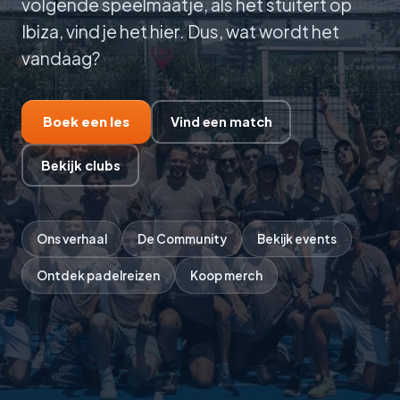
volgende speelmaatje, als het stuitert op
Ibiza, vind je het hier. Dus, wat wordt het
vandaag?
Boek een les
Vind een match
Bekijk clubs
Ons verhaal
De Community
Bekijk events
Ontdek padelreizen
Koop merch