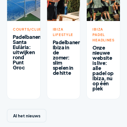
COURTS/CLUBS
IBIZA
IBIZA
LIFESTYLE
PADEL
Padelbanen
HEADLINES
Santa
Padelbanen
Eulària:
Ibiza in
Onze
uitwijken
de
nieuwe
rond
zomer:
website
Punt
slim
is live:
Groc
spelen in
alle
de hitte
padel op
Ibiza, nu
op één
plek
Al het nieuws