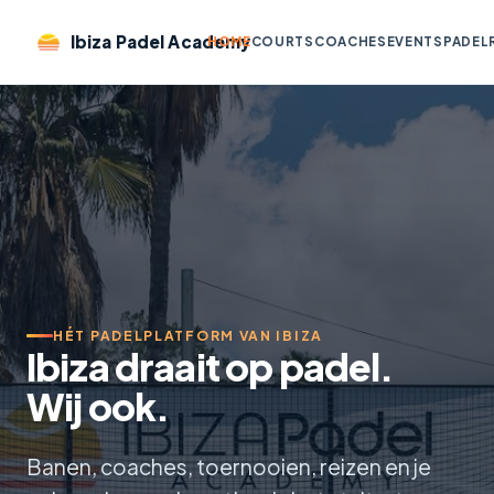
Ibiza Padel Academy
HOME
COURTS
COACHES
EVENTS
PADEL
HÉT PADELPLATFORM VAN IBIZA
Ibiza draait op padel.
Wij ook.
Banen, coaches, toernooien, reizen en je