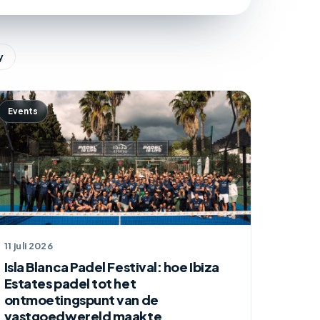
y
Events
11 juli 2026
Isla Blanca Padel Festival: hoe Ibiza
Estates padel tot het
ontmoetingspunt van de
vastgoedwereld maakte