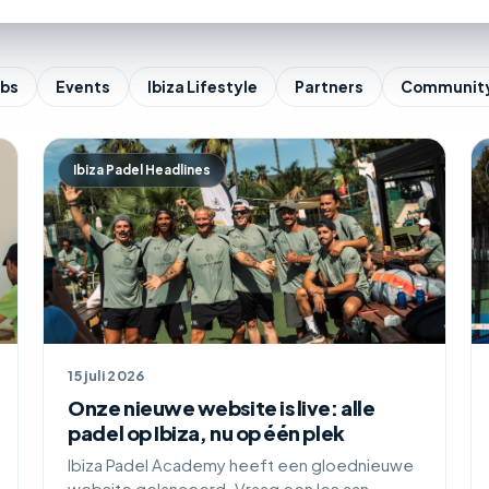
ubs
Events
Ibiza Lifestyle
Partners
Communit
Ibiza Padel Headlines
15 juli 2026
Onze nieuwe website is live: alle
padel op Ibiza, nu op één plek
Ibiza Padel Academy heeft een gloednieuwe