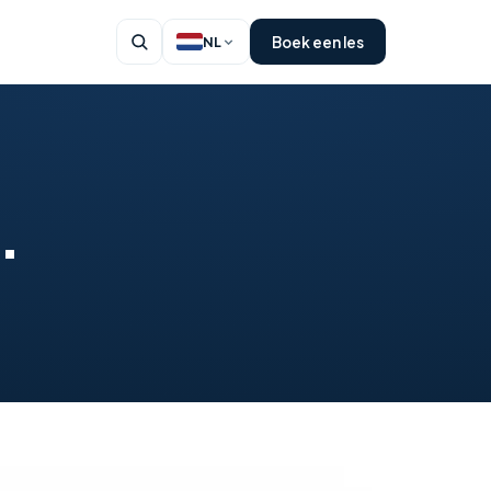
Boek een les
NL
.