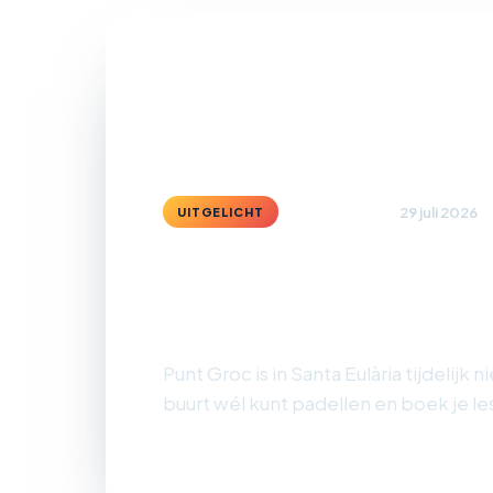
29 juli 2026
Courts/Clubs
UITGELICHT
Padelbanen Sant
rond Punt Groc
Punt Groc is in Santa Eulària tijdelijk 
buurt wél kunt padellen en boek je les
Lees artikel