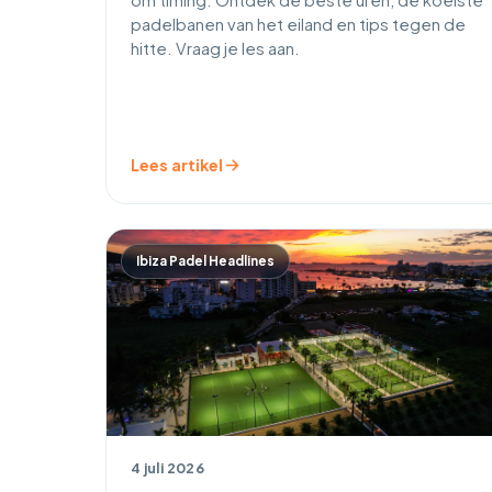
om timing. Ontdek de beste uren, de koelste
padelbanen van het eiland en tips tegen de
hitte. Vraag je les aan.
Lees artikel
Ibiza Padel Headlines
4 juli 2026