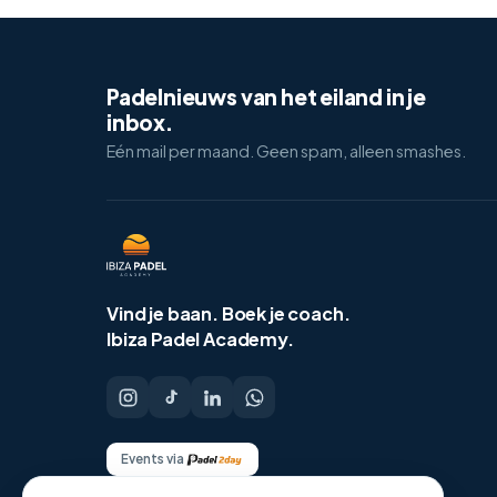
Padelnieuws van het eiland in je
inbox.
Eén mail per maand. Geen spam, alleen smashes.
Vind je baan.
Boek je coach.
Ibiza Padel Academy.
Events via