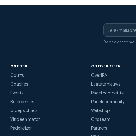
Door je aan te me
ONTDEK
ONTDEK MEER
Courts
Over IPA
Coaches
Laatste nieuws
Events
Padel competitie
Boek een les
Padelcommunity
Groeps clinics
Webshop
Vind een match
Ons team
Padelreizen
Partners