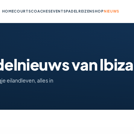
HOME
COURTS
COACHES
EVENTS
PADELREIZEN
SHOP
NIEUWS
delnieuws van Ibiza
e eilandleven, alles in