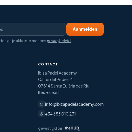
Aanmelden
lden ga je akkoord met ons
privacybeleid
.
CONTACT
Ibiza Padel Academy
Carrer del Pedrer, 4
07814 Santa Eulària des Riu
Illes Balears
info@ibizapadelacademy.com
+34 653 010 231
gevestigd bij