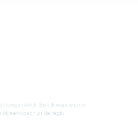
a Eulària: uitwijken
niet toegankelijk. Bekijk waar je in de
 bij een coach uit de regio.